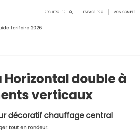
Menu
RECHERCHER
ESPACE PRO
MON COMPTE
du
compte
uide tarifaire 2026
de
l'utilisateur
 Horizontal double à
ents verticaux
ur décoratif chauffage central
ger tout en rondeur.