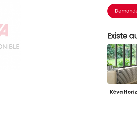
Demander
Existe au
Kéva Hori