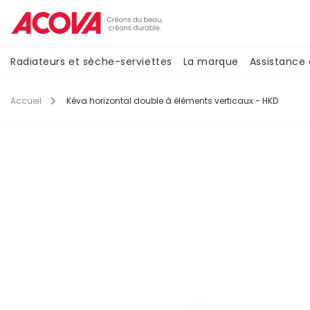
Aller
au
contenu
principal
Navigation
Radiateurs et sèche-serviettes
La marque
Assistance
principale
Accueil
Kéva horizontal double à éléments verticaux - HKD