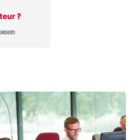
teur ?
 besoin