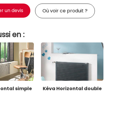
 un devis
Où voir ce produit ?
ssi en :
zontal simple
Kéva Horizontal double