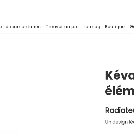
 et documentation
Trouver un pro
Le mag
Boutique
G
Kéva
élém
Radiate
Un design lé