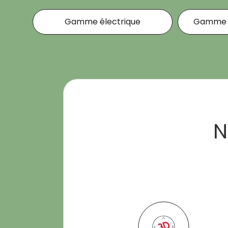
Gamme électrique
Gamme c
N