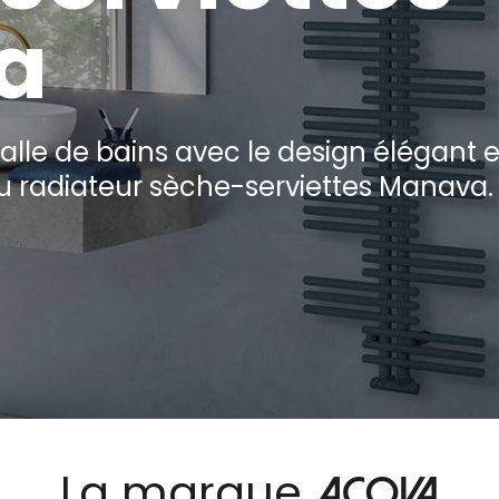
a
alle de bains avec le design élégant e
u radiateur sèche-serviettes Manava.
La marque
Acova