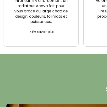
intérieur. Il y a forcément un
volon
radiateur Acova fait pour
un
vous grâce au large choix de
res
design, couleurs, formats et
proce
puissances.
En savoir plus