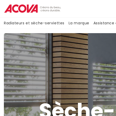
Aller
au
contenu
principal
Navigation
Radiateurs et sèche-serviettes
La marque
Assistance
principale
Sèche-