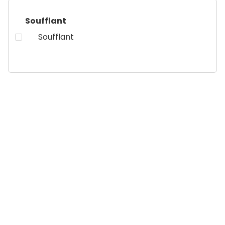
Soufflant
Soufflant
PLUME
Radiateur sèche-serviettes électrique
Ultra fin
Disponible en modèle étroit
Très léger
PLUS D'INFOS