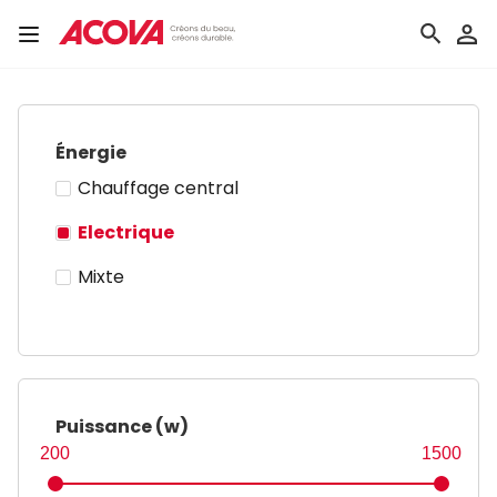
Aller
au
Toggle
Filtres
contenu
navigation
principal
Accueil
Radiateurs sèche-serviettes
Electrique
Énergie
Chauffage central
Electrique
Nos sèche-serviettes
Mixte
design électriques
Puissance (w)
200
1500