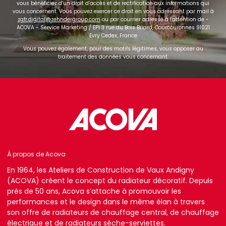
vous bénéficiez d’un droit d’accès et de rectification aux informations qui
vous concernent. Vous pouvez exercer ce droit en vous adressant par mail à
zgfr.digital@zehndergroup.com
ou par courrier adressé à l'attention de -
ACOVA - Service Marketing / EPI 3 rue du Bois Briard, Courcouronnes 91021
Evry Cedex, France
Vous pouvez également, pour des motifs légitimes, vous opposer au
traitement des données vous concernant.
À propos de Acova
En 1964, les Ateliers de Construction de Vaux Andigny
(ACOVA) créent le concept du radiateur décoratif. Depuis
près de 50 ans, Acova s’attache à promouvoir les
performances et le design dans le même élan à travers
son offre de radiateurs de chauffage central, de chauffage
électrique et de radiateurs sèche-serviettes.