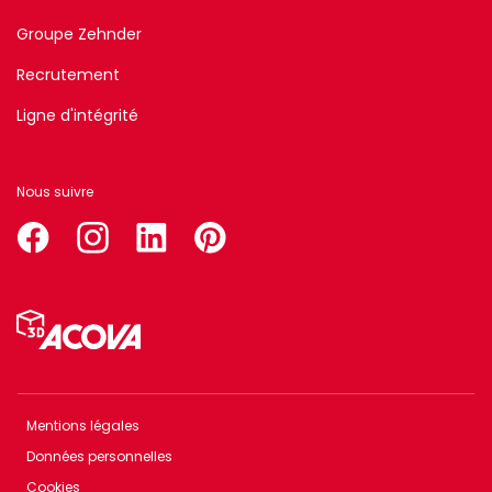
Groupe Zehnder
Recrutement
Ligne d'intégrité
Nous suivre
facebook
instagram
linkedin
pinterest
Menu
Pied
de
page
Mentions légales
Menu
Données personnelles
Footer
Cookies