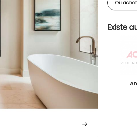
Où achet
Existe au
An