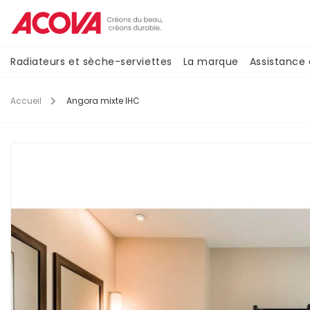
Aller
au
contenu
principal
Navigation
Radiateurs et sèche-serviettes
La marque
Assistance
principale
Accueil
Angora mixte IHC