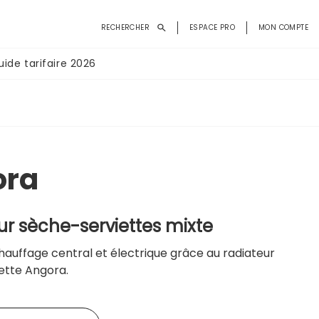
Menu
RECHERCHER
ESPACE PRO
MON COMPTE
du
compte
uide tarifaire 2026
de
l'utilisateur
ora
ur sèche-serviettes mixte
auffage central et électrique grâce au radiateur
ette Angora.