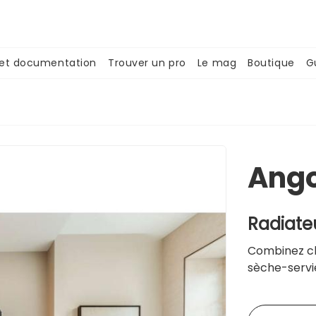
 et documentation
Trouver un pro
Le mag
Boutique
G
Ang
Radiate
Combinez ch
sèche-servi