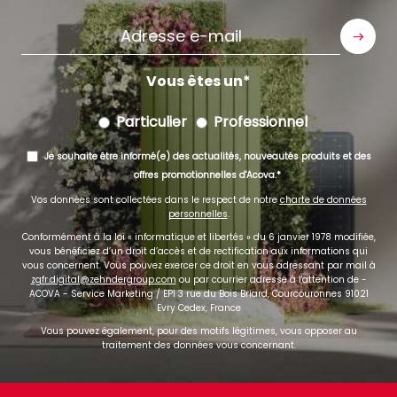
Adresse
e-
mail
Vous êtes un
Particulier
Professionnel
Je souhaite être informé(e) des actualités, nouveautés produits et des
offres promotionnelles d'Acova.
Vos données sont collectées dans le respect de notre
charte de données
personnelles
.
Conformément à la loi « informatique et libertés » du 6 janvier 1978 modifiée,
vous bénéficiez d’un droit d’accès et de rectification aux informations qui
vous concernent. Vous pouvez exercer ce droit en vous adressant par mail à
zgfr.digital@zehndergroup.com
ou par courrier adressé à l'attention de -
ACOVA - Service Marketing / EPI 3 rue du Bois Briard, Courcouronnes 91021
Evry Cedex, France
Vous pouvez également, pour des motifs légitimes, vous opposer au
traitement des données vous concernant.