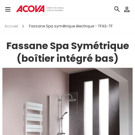
Aller
au
Toggle
contenu
navigation
principal
Accueil
Fassane Spa symétrique électrique - TFAS-TF
Fassane Spa Symétrique
(boîtier intégré bas)