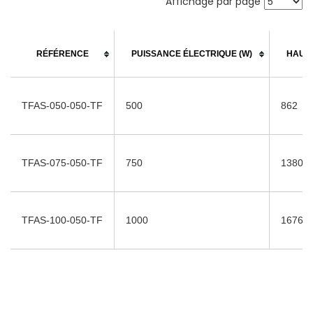
Affichage par page
RÉFÉRENCE
PUISSANCE ÉLECTRIQUE (W)
HAUTE
TFAS-050-050-TF
500
862
TFAS-075-050-TF
750
1380
TFAS-100-050-TF
1000
1676