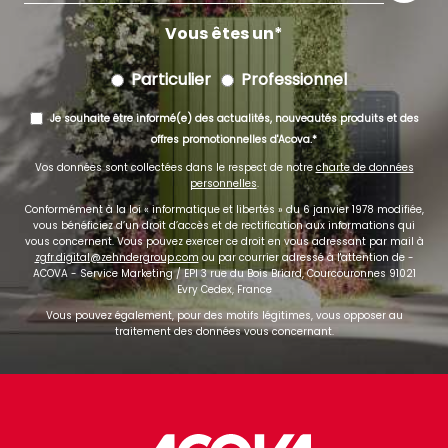
mail
Vous êtes un
Particulier
Professionnel
Je souhaite être informé(e) des actualités, nouveautés produits et des
offres promotionnelles d'Acova.
Vos données sont collectées dans le respect de notre
charte de données
personnelles
.
Conformément à la loi « informatique et libertés » du 6 janvier 1978 modifiée,
vous bénéficiez d’un droit d’accès et de rectification aux informations qui
vous concernent. Vous pouvez exercer ce droit en vous adressant par mail à
zgfr.digital@zehndergroup.com
ou par courrier adressé à l'attention de -
ACOVA - Service Marketing / EPI 3 rue du Bois Briard, Courcouronnes 91021
Evry Cedex, France
Vous pouvez également, pour des motifs légitimes, vous opposer au
traitement des données vous concernant.