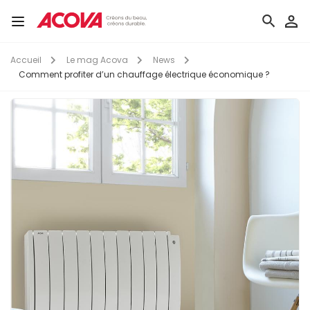
Aller
au
Toggle
contenu
navigation
principal
Accueil
Le mag Acova
News
Comment profiter d’un chauffage électrique économique ?