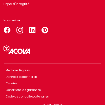
Ligne d'intégrité
Nous suivre
facebook
instagram
linkedin
pinterest
Menu
Pied
de
page
Mentions légales
Menu
Données personnelles
Footer
Cookies
bottom
Conditions de garanties
Code de conduite partenaires
© 2022 Acova