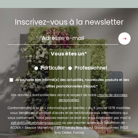
Inscrivez-vous à la newsletter
Adresse
e-
mail
Vous êtes un
Particulier
Professionnel
Je souhaite être informé(e) des actualités, nouveautés produits et des
offres promotionnelles d'Acova.
Vos données sont collectées dans le respect de notre
charte de données
personnelles
.
Conformément à la loi « informatique et libertés » du 6 janvier 1978 modifiée,
vous bénéficiez d’un droit d’accès et de rectification aux informations qui
vous concernent. Vous pouvez exercer ce droit en vous adressant par mail à
zgfr.digital@zehndergroup.com
ou par courrier adressé à l'attention de -
ACOVA - Service Marketing / EPI 3 rue du Bois Briard, Courcouronnes 91021
Evry Cedex, France