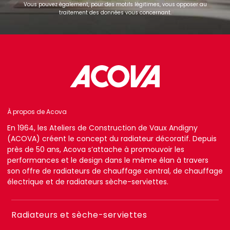
Vous pouvez également, pour des motifs légitimes, vous opposer au
traitement des données vous concernant.
À propos de Acova
En 1964, les Ateliers de Construction de Vaux Andigny
(ACOVA) créent le concept du radiateur décoratif. Depuis
près de 50 ans, Acova s’attache à promouvoir les
performances et le design dans le même élan à travers
son offre de radiateurs de chauffage central, de chauffage
électrique et de radiateurs sèche-serviettes.
Menu
Radiateurs et sèche-serviettes
footer