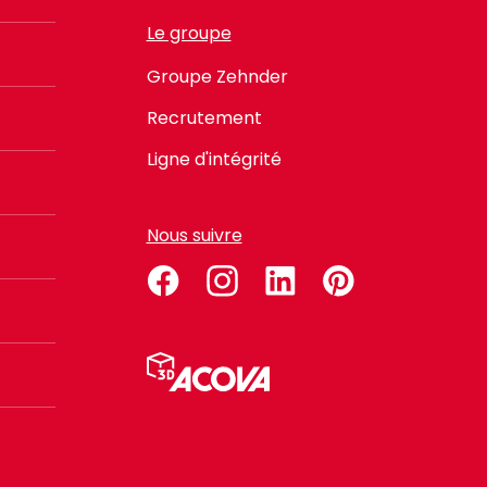
Le groupe
Groupe Zehnder
Recrutement
Ligne d'intégrité
Nous suivre
facebook
instagram
linkedin
pinterest
Menu
Pied