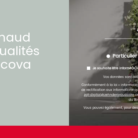
chaud
ualités
Particulier
cova
Je souhaite être informé(e) 
Vos données sont coll
Conformément à la loi « informatique
de rectification aux informations 
zgfr.digital@zehndergroup.com
ou
du Bo
Vous pouvez également, pour des 