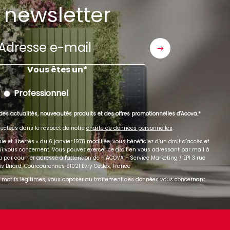
newsletter
Adresse
e-
mail
Vous êtes un
Professionnel
des actualités, nouveautés produits et des offres promotionnelles d'Acova.
ectées dans le respect de notre
charte de données personnelles
.
 et libertés » du 6 janvier 1978 modifiée, vous bénéficiez d’un droit d’accès et
qui vous concernent. Vous pouvez exercer ce droit en vous adressant par mail à
 par courrier adressé à l'attention de - ACOVA - Service Marketing / EPI 3 rue
is Briard, Courcouronnes 91021 Evry Cedex, France
motifs légitimes, vous opposer au traitement des données vous concernant.