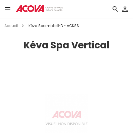
Aller
au
Toggle
contenu
navigation
principal
Accueil
Kéva Spa mixte IHD - ACKSS
Kéva Spa Vertical