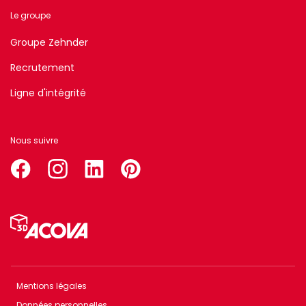
Le groupe
Groupe Zehnder
Recrutement
Ligne d'intégrité
Nous suivre
facebook
instagram
linkedin
pinterest
Menu
Pied
de
page
Mentions légales
Menu
Données personnelles