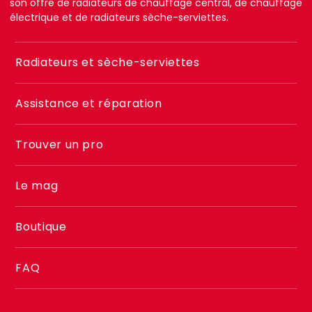
son offre de radiateurs de chauffage central, de chauffage
électrique et de radiateurs sèche-serviettes.
Menu
Radiateurs et sèche-serviettes
footer
2
Assistance et réparation
Trouver un pro
Le mag
Boutique
FAQ