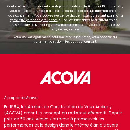
Conformément à la loi « informatique et libertés » du 6 janvier 1978 modifiée,
vous bénéficiez d’un droit d’accès et de rectification aux informations qui
vous concernent. Vous pouvez exercer ce droit en vous adressant par mail à
zgfr.digital@zehndergroup.com
ou par courrier adressé à l'attention de -
ACOVA - Service Marketing / EPI 3 rue du Bois Briard, Courcouronnes 91021
Evry Cedex, France
Vous pouvez également, pour des motifs légitimes, vous opposer au
traitement des données vous concernant.
À propos de Acova
En 1964, les Ateliers de Construction de Vaux Andigny
(ACOVA) créent le concept du radiateur décoratif. Depuis
près de 50 ans, Acova s’attache à promouvoir les
performances et le design dans le même élan à travers