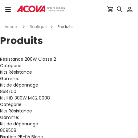
Aller
au
Toggle
contenu
navigation
principal
Accueil
Boutique
Produits
Produits
Résistance 200W Classe 2
Catégorie
Kits Résistance
Gamme:
Kit de dépannage
858700
Kit IHD 300W MC2 0008
Catégorie
Kits Résistance
Gamme:
Kit de dépannage
869508
Fixation PB-05 Blanc