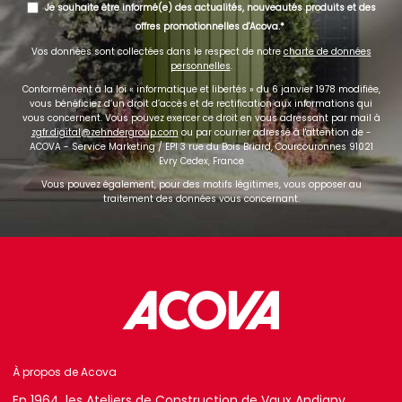
Je souhaite être informé(e) des actualités, nouveautés produits et des
offres promotionnelles d'Acova.
Vos données sont collectées dans le respect de notre
charte de données
personnelles
.
Conformément à la loi « informatique et libertés » du 6 janvier 1978 modifiée,
vous bénéficiez d’un droit d’accès et de rectification aux informations qui
vous concernent. Vous pouvez exercer ce droit en vous adressant par mail à
zgfr.digital@zehndergroup.com
ou par courrier adressé à l'attention de -
ACOVA - Service Marketing / EPI 3 rue du Bois Briard, Courcouronnes 91021
Evry Cedex, France
Vous pouvez également, pour des motifs légitimes, vous opposer au
traitement des données vous concernant.
À propos de Acova
En 1964, les Ateliers de Construction de Vaux Andigny