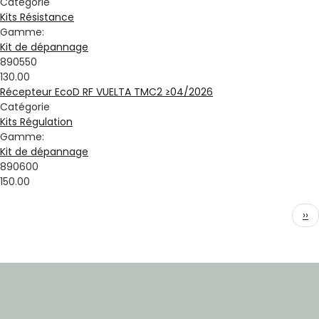
Catégorie
Kits Résistance
Gamme:
Kit de dépannage
890550
130.00
Récepteur EcoD RF VUELTA TMC2 ≥04/2026
Catégorie
Kits Régulation
Gamme:
Kit de dépannage
890600
150.00
Pagination
Pa
››
sui