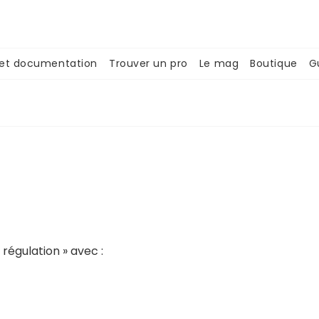
 et documentation
Trouver un pro
Le mag
Boutique
G
régulation » avec :