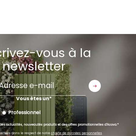
crivez-vous à la
newsletter
Adresse
e-
mail
Vous êtes un
Professionnel
des actualités, nouveautés produits et des offres promotionnelles d'Acova.
ectées dans le respect de notre
charte de données personnelles
.