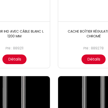
R IHD AVEC CÂBLE BLANC L
CACHE BOÎTIER RÉGULAT
1200 MM
CHROMÉ
PNI : 889211
PNI : 889278
Détails
Détails