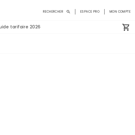
Menu
RECHERCHER
ESPACE PRO
MON COMPTE
du
compte
uide tarifaire 2026
de
l'utilisateur