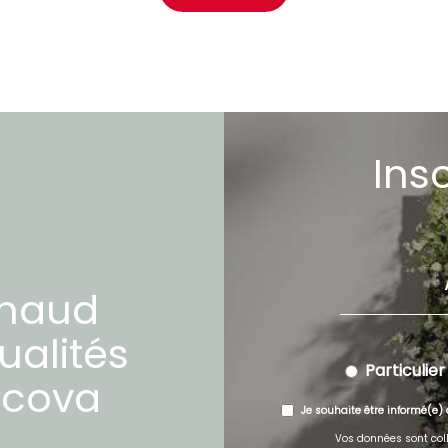
Ins
chaud
ualités
Particulier
cova
Je souhaite être informé(e) 
Vos données sont coll