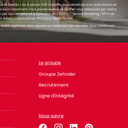
 et libertés » du 6 janvier 1978 modifiée, vous bénéficiez d’un droit d’accès et
qui vous concernent. Vous pouvez exercer ce droit en vous adressant par mail à
 par courrier adressé à l'attention de - ACOVA - Service Marketing / EPI 3 rue
is Briard, Courcouronnes 91021 Evry Cedex, France
motifs légitimes, vous opposer au traitement des données vous concernant.
Le groupe
Groupe Zehnder
Recrutement
Ligne d'intégrité
Nous suivre
facebook
instagram
linkedin
pinterest