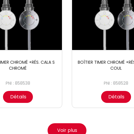
TIMER CHROMÉ +RÉS. CALA S
BOÎTIER TIMER CHROMÉ +RÉ
CHROMÉ
COUL
PNI : 858538
PNI : 858528
Détails
Détails
Voir plus