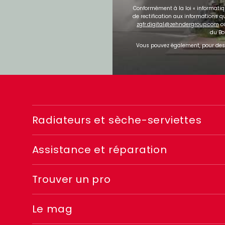
Conformément à la loi « informatique
de rectification aux informations 
zgfr.digital@zehndergroup.com
ou
du Bo
Vous pouvez également, pour des 
Menu
Radiateurs et sèche-serviettes
footer
Assistance et réparation
2
Trouver un pro
Le mag