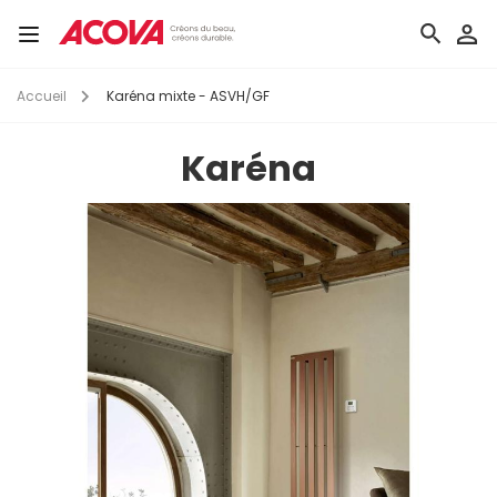
Aller
au
Toggle
contenu
navigation
principal
Accueil
Karéna mixte - ASVH/GF
Karéna