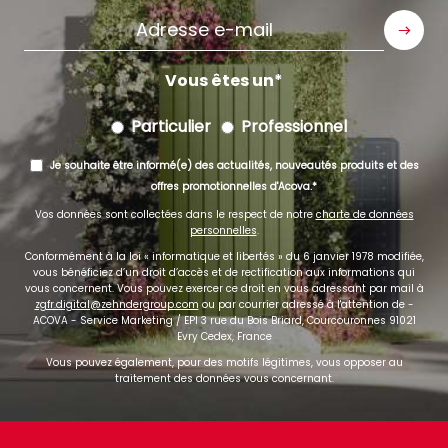
Adresse
e-
mail
Vous êtes un
Particulier
Professionnel
Je souhaite être informé(e) des actualités, nouveautés produits et des
offres promotionnelles d'Acova.
Vos données sont collectées dans le respect de notre
charte de données
personnelles
.
Conformément à la loi « informatique et libertés » du 6 janvier 1978 modifiée,
vous bénéficiez d’un droit d’accès et de rectification aux informations qui
vous concernent. Vous pouvez exercer ce droit en vous adressant par mail à
zgfr.digital@zehndergroup.com
ou par courrier adressé à l'attention de -
ACOVA - Service Marketing / EPI 3 rue du Bois Briard, Courcouronnes 91021
Evry Cedex, France
Vous pouvez également, pour des motifs légitimes, vous opposer au
traitement des données vous concernant.