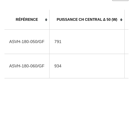
RÉFÉRENCE
PUISSANCE CH CENTRAL Δ 50 (W)
ASVH-180-050/GF
791
7
ASVH-180-060/GF
934
9