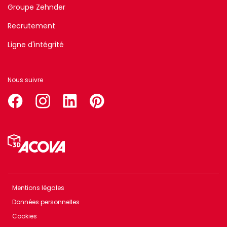
Groupe Zehnder
Recrutement
Ligne d'intégrité
Nous suivre
facebook
instagram
linkedin
pinterest
Menu
Pied
de
page
Mentions légales
Menu
Données personnelles
Footer
Cookies
bottom