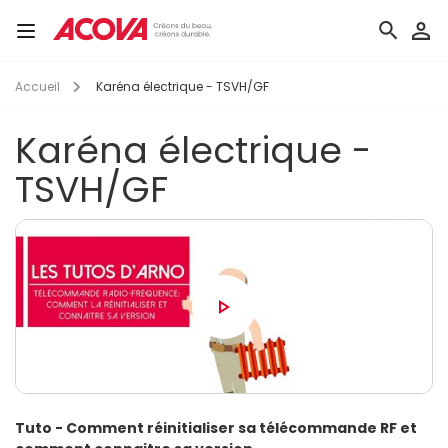
Aller
au
Toggle
contenu
navigation
principal
Accueil
Karéna électrique - TSVH/GF
Karéna électrique -
TSVH/GF
Urls
tutos
Tuto - Comment réinitialiser sa télécommande RF et