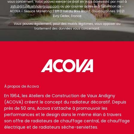
vous concernent. Vous pouvez exercer ce droit en vous adressant par mail à
zgfr.digital@zehndergroup.com
ou par courrier adressé à l'attention de -
ACOVA - Service Marketing / EPI 3 rue du Bois Briard, Courcouronnes 91021
Evry Cedex, France
Vous pouvez également, pour des motifs légitimes, vous opposer au
traitement des données vous concernant.
À propos de Acova
En 1964, les Ateliers de Construction de Vaux Andigny
(ACOVA) créent le concept du radiateur décoratif. Depuis
près de 50 ans, Acova s’attache à promouvoir les
performances et le design dans le même élan à travers
son offre de radiateurs de chauffage central, de chauffage
électrique et de radiateurs sèche-serviettes.