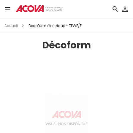
Aller
au
Toggle
contenu
navigation
principal
Accueil
Décoform électrique - TFWF/F
Décoform