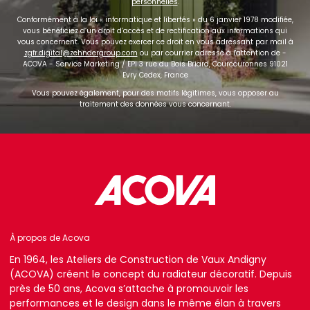
personnelles
.
Conformément à la loi « informatique et libertés » du 6 janvier 1978 modifiée,
vous bénéficiez d’un droit d’accès et de rectification aux informations qui
vous concernent. Vous pouvez exercer ce droit en vous adressant par mail à
zgfr.digital@zehndergroup.com
ou par courrier adressé à l'attention de -
ACOVA - Service Marketing / EPI 3 rue du Bois Briard, Courcouronnes 91021
Evry Cedex, France
Vous pouvez également, pour des motifs légitimes, vous opposer au
traitement des données vous concernant.
À propos de Acova
En 1964, les Ateliers de Construction de Vaux Andigny
(ACOVA) créent le concept du radiateur décoratif. Depuis
près de 50 ans, Acova s’attache à promouvoir les
performances et le design dans le même élan à travers