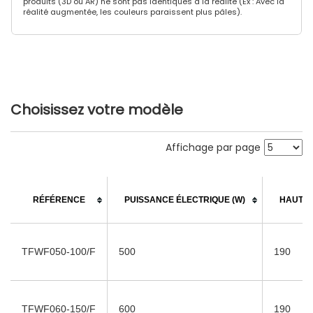
produits (3D ou AR) ne sont pas identiques à la réalité (Ex : Avec la
réalité augmentée, les couleurs paraissent plus pâles).
Choisissez votre modèle
Affichage par page
RÉFÉRENCE
PUISSANCE ÉLECTRIQUE (W)
HAUTEU
TFWF050-100/F
500
190
TFWF060-150/F
600
190