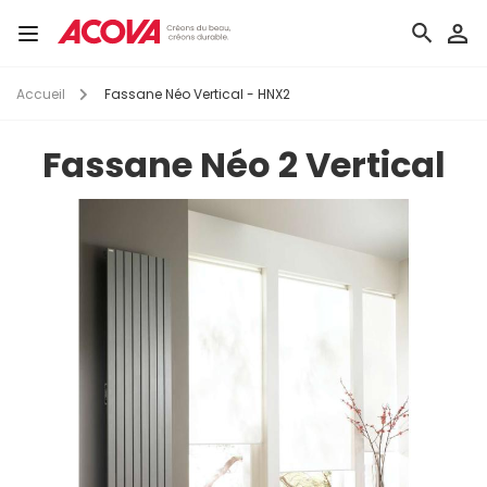
Aller
au
Toggle
contenu
navigation
principal
Accueil
Fassane Néo Vertical - HNX2
Fassane Néo 2 Vertical