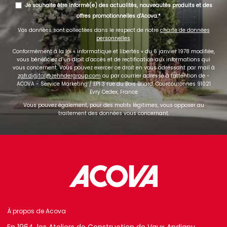
Je souhaite être informé(e) des actualités, nouveautés produits et des
offres promotionnelles d'Acova.
Vos données sont collectées dans le respect de notre
charte de données
personnelles
.
Conformément à la loi « informatique et libertés » du 6 janvier 1978 modifiée,
vous bénéficiez d’un droit d’accès et de rectification aux informations qui
vous concernent. Vous pouvez exercer ce droit en vous adressant par mail à
zgfr.digital@zehndergroup.com
ou par courrier adressé à l'attention de -
ACOVA - Service Marketing / EPI 3 rue du Bois Briard, Courcouronnes 91021
Evry Cedex, France
Vous pouvez également, pour des motifs légitimes, vous opposer au
traitement des données vous concernant.
À propos de Acova
En 1964, les Ateliers de Construction de Vaux Andigny