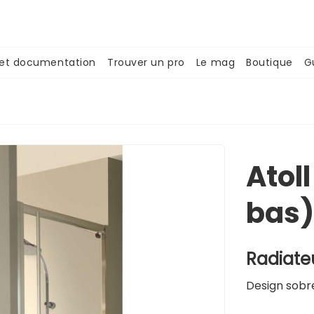
 et documentation
Trouver un pro
Le mag
Boutique
G
Atoll
bas)
Radiate
Design sobre