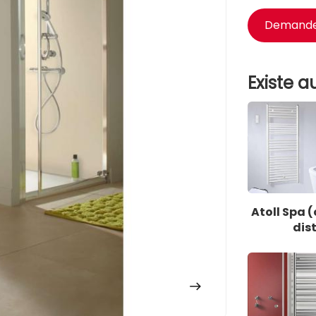
Demander
Existe au
Atoll Spa
dis