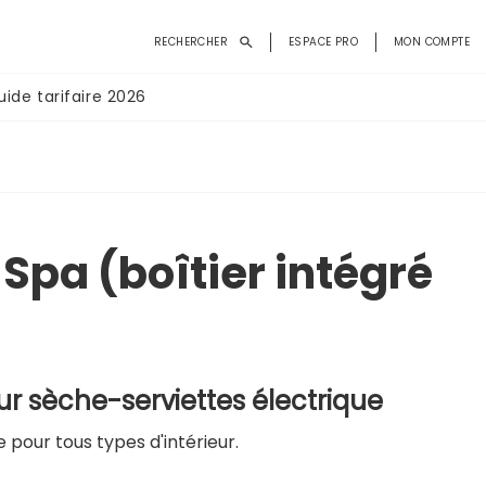
Menu
RECHERCHER
ESPACE PRO
MON COMPTE
du
compte
uide tarifaire 2026
de
l'utilisateur
 Spa (boîtier intégré
ur sèche-serviettes électrique
 pour tous types d'intérieur.