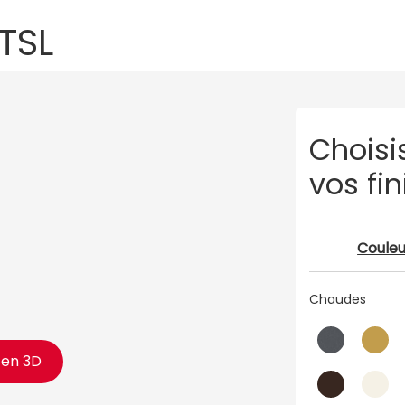
 TSL
Choisi
vos fin
Couleu
Chaudes
t en 3D