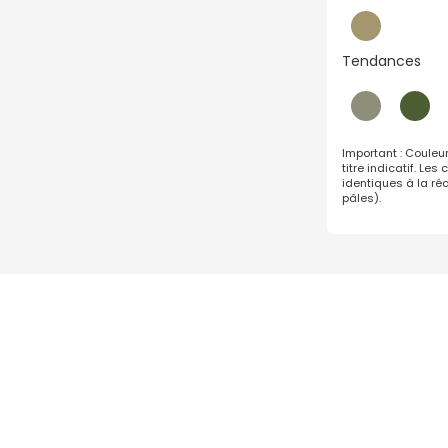
Tendances
Important : Couleu
titre indicatif. Le
identiques à la réa
pâles).