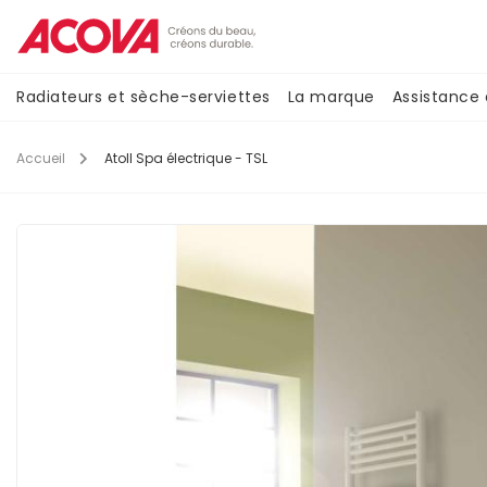
Aller
au
contenu
principal
Navigation
Radiateurs et sèche-serviettes
La marque
Assistance
principale
Accueil
Atoll Spa électrique - TSL