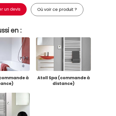
 un devis
Où voir ce produit ?
ssi en :
 (commande à
Atoll Spa (commande à
tance)
distance)