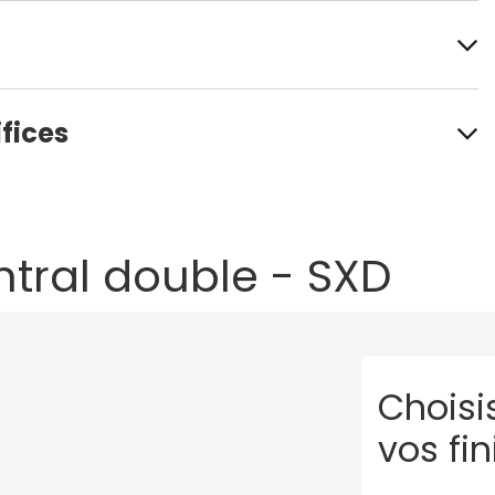
fices
tral double - SXD
Choisi
vos fin