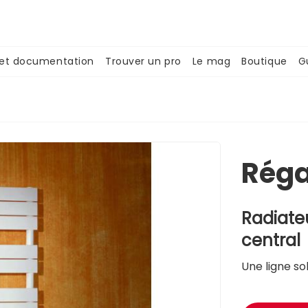
 et documentation
Trouver un pro
Le mag
Boutique
G
Réga
Radiate
central
Une ligne so