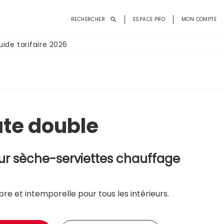
Menu
RECHERCHER
ESPACE PRO
MON COMPTE
du
compte
uide tarifaire 2026
de
l'utilisateur
te double
ur sèche-serviettes chauffage
bre et intemporelle pour tous les intérieurs.