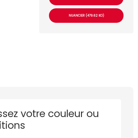
NUANCIER (479.62 KO)
ssez votre couleur ou
itions