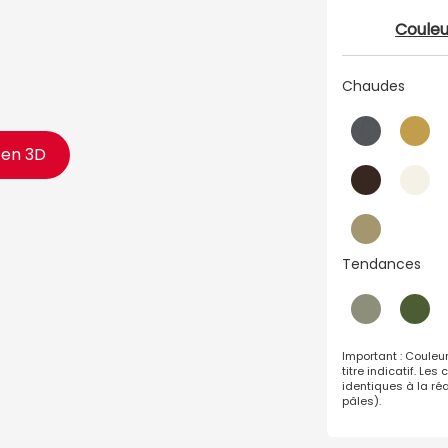
Couleu
Chaudes
t en 3D
Tendances
Important : Couleu
titre indicatif. Le
identiques à la réa
pâles).