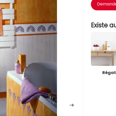
Demander
Existe au
Régat