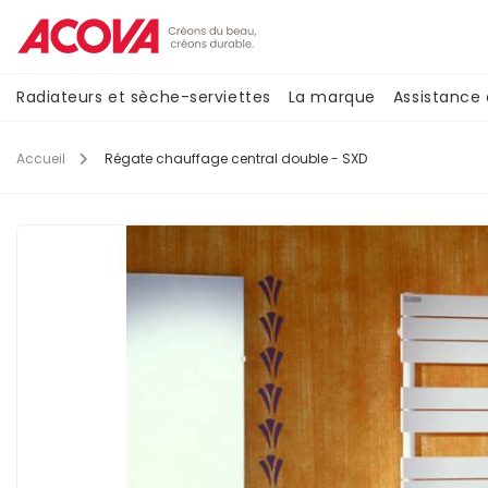
Aller
au
contenu
principal
Navigation
Radiateurs et sèche-serviettes
La marque
Assistance
principale
Accueil
Régate chauffage central double - SXD