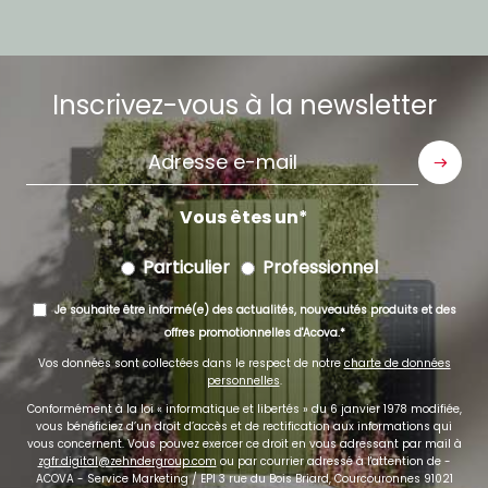
Inscrivez-vous à la newsletter
Adresse
e-
mail
Vous êtes un
Particulier
Professionnel
Je souhaite être informé(e) des actualités, nouveautés produits et des
offres promotionnelles d'Acova.
Vos données sont collectées dans le respect de notre
charte de données
personnelles
.
Conformément à la loi « informatique et libertés » du 6 janvier 1978 modifiée,
vous bénéficiez d’un droit d’accès et de rectification aux informations qui
vous concernent. Vous pouvez exercer ce droit en vous adressant par mail à
zgfr.digital@zehndergroup.com
ou par courrier adressé à l'attention de -
ACOVA - Service Marketing / EPI 3 rue du Bois Briard, Courcouronnes 91021