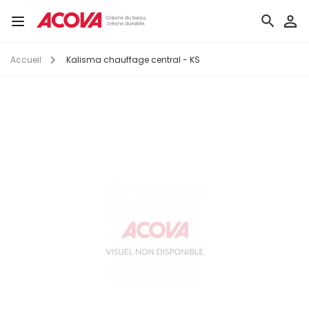
Aller
au
Toggle
contenu
navigation
principal
Accueil
Kalisma chauffage central - KS