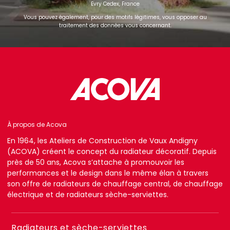
Evry Cedex, France
Vous pouvez également, pour des motifs légitimes, vous opposer au
traitement des données vous concernant.
À propos de Acova
En 1964, les Ateliers de Construction de Vaux Andigny
(ACOVA) créent le concept du radiateur décoratif. Depuis
près de 50 ans, Acova s’attache à promouvoir les
performances et le design dans le même élan à travers
son offre de radiateurs de chauffage central, de chauffage
électrique et de radiateurs sèche-serviettes.
Menu
Radiateurs et sèche-serviettes