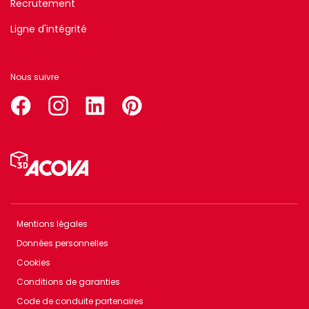
Recrutement
Ligne d'intégrité
Nous suivre
facebook
instagram
linkedin
pinterest
Menu
Pied
de
page
Mentions légales
Menu
Données personnelles
Footer
Cookies
bottom
Conditions de garanties
Code de conduite partenaires