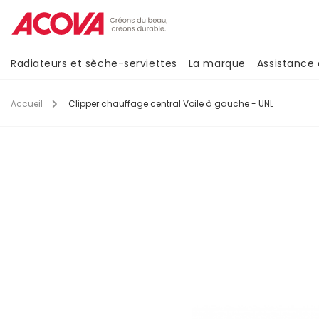
Aller
au
contenu
principal
Navigation
Radiateurs et sèche-serviettes
La marque
Assistance
principale
Accueil
Clipper chauffage central Voile à gauche - UNL