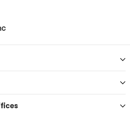
nc
fices