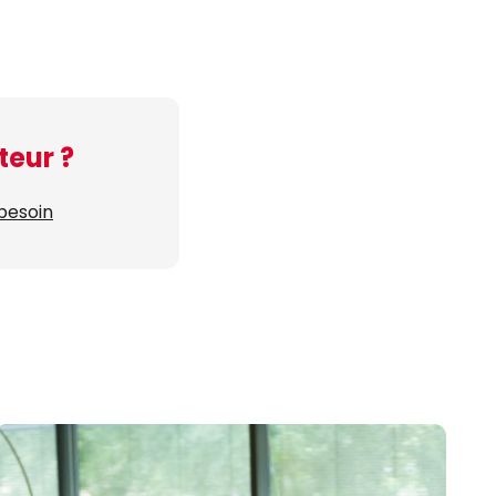
teur ?
 besoin