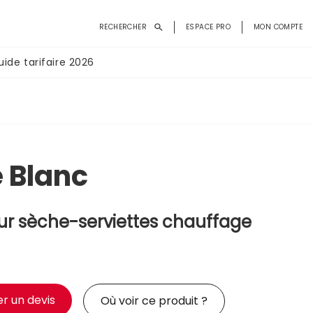
Menu
RECHERCHER
ESPACE PRO
MON COMPTE
du
compte
uide tarifaire 2026
de
l'utilisateur
e Blanc
ur sèche-serviettes chauffage
 un devis
Où voir ce produit ?