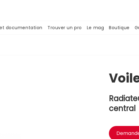
 et documentation
Trouver un pro
Le mag
Boutique
G
Voil
Radiate
central
Demander