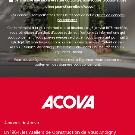
Je souhaite être informé(e) des actualités, nouveautés produits et des
offres promotionnelles d'Acova.
Vos données sont collectées dans le respect de notre
charte de données
personnelles
.
Conformément à la loi « informatique et libertés » du 6 janvier 1978 modifiée,
vous bénéficiez d’un droit d’accès et de rectification aux informations qui
vous concernent. Vous pouvez exercer ce droit en vous adressant par mail à
zgfr.digital@zehndergroup.com
ou par courrier adressé à l'attention de -
ACOVA - Service Marketing / EPI 3 rue du Bois Briard, Courcouronnes 91021
Evry Cedex, France
Vous pouvez également, pour des motifs légitimes, vous opposer au
traitement des données vous concernant.
À propos de Acova
En 1964, les Ateliers de Construction de Vaux Andigny