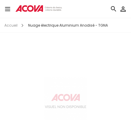
Aller
au
Toggle
contenu
navigation
principal
Accueil
Nuage électrique Aluminium Anodisé - TGNA