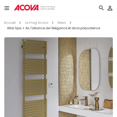
Aller
au
Toggle
contenu
navigation
principal
Accueil
Le mag Acova
News
Altaï Spa + Air, l'alliance de l'élégance et de la polyvalence