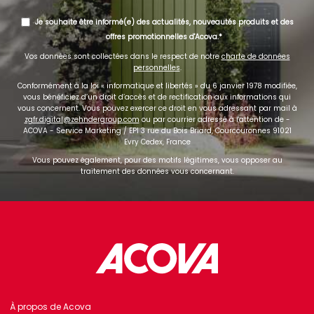
Je souhaite être informé(e) des actualités, nouveautés produits et des
offres promotionnelles d'Acova.
Vos données sont collectées dans le respect de notre
charte de données
personnelles
.
Conformément à la loi « informatique et libertés » du 6 janvier 1978 modifiée,
vous bénéficiez d’un droit d’accès et de rectification aux informations qui
vous concernent. Vous pouvez exercer ce droit en vous adressant par mail à
zgfr.digital@zehndergroup.com
ou par courrier adressé à l'attention de -
ACOVA - Service Marketing / EPI 3 rue du Bois Briard, Courcouronnes 91021
Evry Cedex, France
Vous pouvez également, pour des motifs légitimes, vous opposer au
traitement des données vous concernant.
À propos de Acova