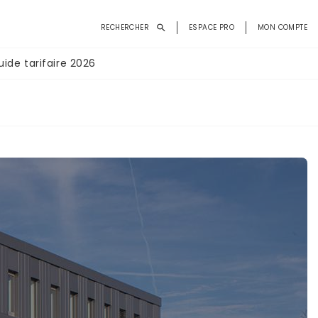
Menu
RECHERCHER
ESPACE PRO
MON COMPTE
du
compte
uide tarifaire 2026
de
l'utilisateur