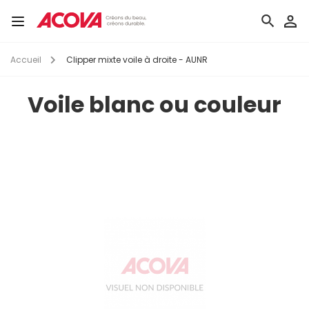
Aller
au
Toggle
contenu
navigation
principal
Accueil
Clipper mixte voile à droite - AUNR
Voile blanc ou couleur