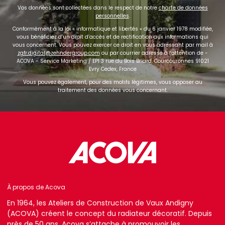
Vos données sont collectées dans le respect de notre
charte de données
personnelles
.
Conformément à la loi « informatique et libertés » du 6 janvier 1978 modifiée,
vous bénéficiez d’un droit d’accès et de rectification aux informations qui
vous concernent. Vous pouvez exercer ce droit en vous adressant par mail à
zgfr.digital@zehndergroup.com
ou par courrier adressé à l'attention de -
ACOVA - Service Marketing / EPI 3 rue du Bois Briard, Courcouronnes 91021
Evry Cedex, France
Vous pouvez également, pour des motifs légitimes, vous opposer au
traitement des données vous concernant.
À propos de Acova
En 1964, les Ateliers de Construction de Vaux Andigny
(ACOVA) créent le concept du radiateur décoratif. Depuis
près de 50 ans, Acova s’attache à promouvoir les