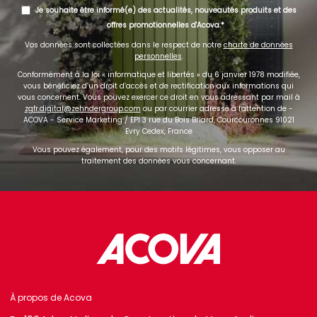
Je souhaite être informé(e) des actualités, nouveautés produits et des
offres promotionnelles d'Acova.
Vos données sont collectées dans le respect de notre
charte de données
personnelles
.
Conformément à la loi « informatique et libertés » du 6 janvier 1978 modifiée,
vous bénéficiez d’un droit d’accès et de rectification aux informations qui
vous concernent. Vous pouvez exercer ce droit en vous adressant par mail à
zgfr.digital@zehndergroup.com
ou par courrier adressé à l'attention de -
ACOVA - Service Marketing / EPI 3 rue du Bois Briard, Courcouronnes 91021
Evry Cedex, France
Vous pouvez également, pour des motifs légitimes, vous opposer au
traitement des données vous concernant.
À propos de Acova