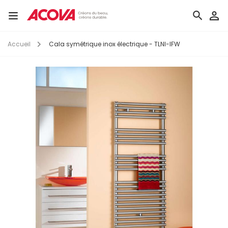
Aller
au
Toggle
contenu
navigation
principal
Accueil
Cala symétrique inox électrique - TLNI-IFW