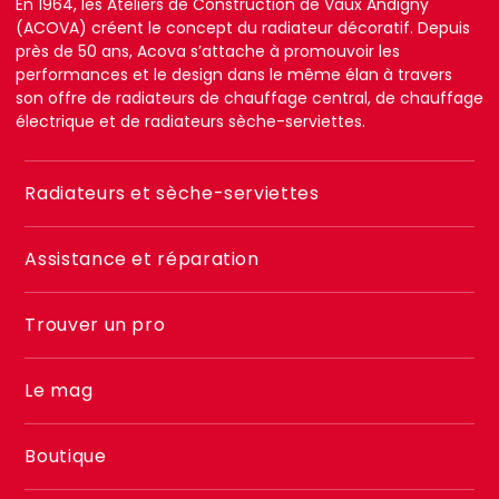
En 1964, les Ateliers de Construction de Vaux Andigny
(ACOVA) créent le concept du radiateur décoratif. Depuis
près de 50 ans, Acova s’attache à promouvoir les
performances et le design dans le même élan à travers
son offre de radiateurs de chauffage central, de chauffage
électrique et de radiateurs sèche-serviettes.
Menu
Radiateurs et sèche-serviettes
footer
2
Assistance et réparation
Trouver un pro
Le mag
Boutique