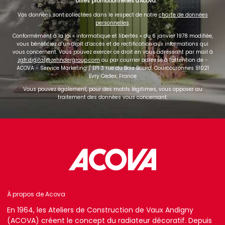
offres promotionnelles d'Acova.
Vos données sont collectées dans le respect de notre
charte de données
personnelles
.
Conformément à la loi « informatique et libertés » du 6 janvier 1978 modifiée,
vous bénéficiez d’un droit d’accès et de rectification aux informations qui
vous concernent. Vous pouvez exercer ce droit en vous adressant par mail à
zgfr.digital@zehndergroup.com
ou par courrier adressé à l'attention de -
ACOVA - Service Marketing / EPI 3 rue du Bois Briard, Courcouronnes 91021
Evry Cedex, France
Vous pouvez également, pour des motifs légitimes, vous opposer au
traitement des données vous concernant.
À propos de Acova
En 1964, les Ateliers de Construction de Vaux Andigny
(ACOVA) créent le concept du radiateur décoratif. Depuis