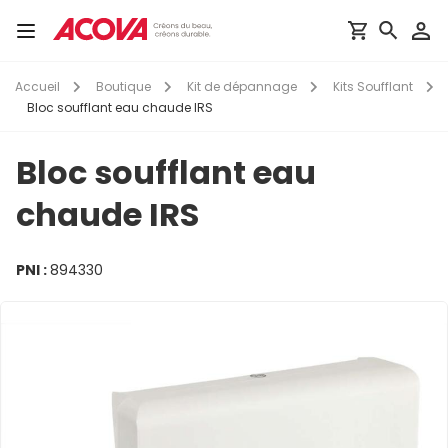
Aller
au
Toggle
contenu
navigation
principal
Accueil
Boutique
Kit de dépannage
Kits Soufflant
Bloc soufflant eau chaude IRS
Bloc soufflant eau
chaude IRS
PNI :
894330