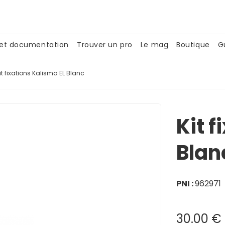
 et documentation
Trouver un pro
Le mag
Boutique
G
it fixations Kalisma EL Blanc
Kit 
Blan
PNI :
962971
30.00 €