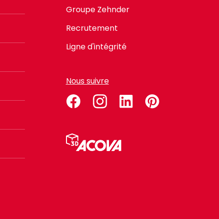
Groupe Zehnder
Recrutement
Ligne d'intégrité
Nous suivre
facebook
instagram
linkedin
pinterest
Menu
Pied
de
page