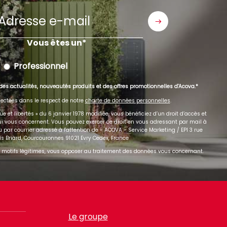
Adresse
e-
mail
Vous êtes un
Professionnel
des actualités, nouveautés produits et des offres promotionnelles d'Acova.
ectées dans le respect de notre
charte de données personnelles
.
 et libertés » du 6 janvier 1978 modifiée, vous bénéficiez d’un droit d’accès et
qui vous concernent. Vous pouvez exercer ce droit en vous adressant par mail à
 par courrier adressé à l'attention de - ACOVA - Service Marketing / EPI 3 rue
is Briard, Courcouronnes 91021 Evry Cedex, France
motifs légitimes, vous opposer au traitement des données vous concernant.
Le groupe