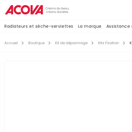
Aller
au
contenu
principal
Navigation
Radiateurs et sèche-serviettes
La marque
Assistance
principale
Accueil
Boutique
Kit de dépannage
Kits Fixation
K