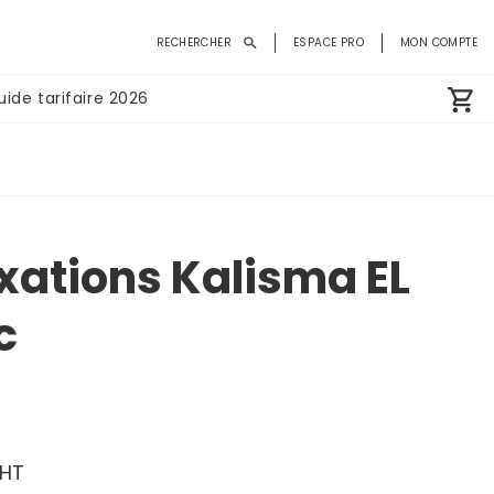
Menu
RECHERCHER
ESPACE PRO
MON COMPTE
du
compte
uide tarifaire 2026
de
l'utilisateur
fixations Kalisma EL
c
HT