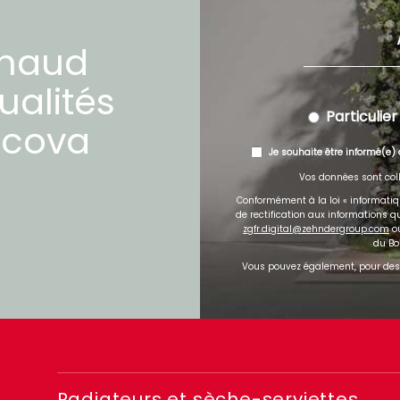
chaud
ualités
Particulier
cova
Je souhaite être informé(e) 
Vos données sont coll
Conformément à la loi « informatique
de rectification aux informations 
zgfr.digital@zehndergroup.com
ou
du Bo
Vous pouvez également, pour des 
Radiateurs et sèche-serviettes