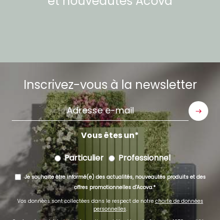
et nouveautés
Acova
Inscrivez-vous à la newsletter
Adresse
e-
mail
Vous êtes un
Particulier
Professionnel
Je souhaite être informé(e) des actualités, nouveautés produits et des
offres promotionnelles d'Acova.
Vos données sont collectées dans le respect de notre
charte de données
personnelles
.