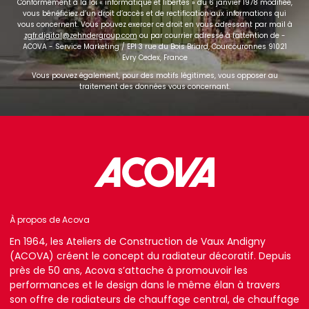
Conformément à la loi « informatique et libertés » du 6 janvier 1978 modifiée,
vous bénéficiez d’un droit d’accès et de rectification aux informations qui
vous concernent. Vous pouvez exercer ce droit en vous adressant par mail à
zgfr.digital@zehndergroup.com
ou par courrier adressé à l'attention de -
ACOVA - Service Marketing / EPI 3 rue du Bois Briard, Courcouronnes 91021
Evry Cedex, France
Vous pouvez également, pour des motifs légitimes, vous opposer au
traitement des données vous concernant.
À propos de Acova
En 1964, les Ateliers de Construction de Vaux Andigny
(ACOVA) créent le concept du radiateur décoratif. Depuis
près de 50 ans, Acova s’attache à promouvoir les
performances et le design dans le même élan à travers
son offre de radiateurs de chauffage central, de chauffage