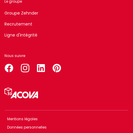
Le groupe
Groupe Zehnder
Recrutement
Ligne d'intégrité
Nous suivre
facebook
instagram
linkedin
pinterest
Menu
Pied
de
page
Mentions légales
Menu
Données personnelles
Footer