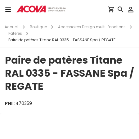
Aller
au
Toggle
contenu
navigation
principal
Accueil
Boutique
Accessoires Design multi-fonctions
Patères
Paire de patères Titane RAL 0335 - FASSANE Spa / REGATE
Paire de patères Titane
RAL 0335 - FASSANE Spa /
REGATE
PNI :
470359