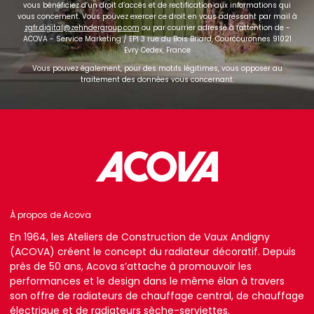
vous bénéficiez d’un droit d’accès et de rectification aux informations qui
vous concernent. Vous pouvez exercer ce droit en vous adressant par mail à
zgfr.digital@zehndergroup.com
ou par courrier adressé à l'attention de -
ACOVA - Service Marketing / EPI 3 rue du Bois Briard, Courcouronnes 91021
Evry Cedex, France
Vous pouvez également, pour des motifs légitimes, vous opposer au
traitement des données vous concernant.
À propos de Acova
En 1964, les Ateliers de Construction de Vaux Andigny
(ACOVA) créent le concept du radiateur décoratif. Depuis
près de 50 ans, Acova s’attache à promouvoir les
performances et le design dans le même élan à travers
son offre de radiateurs de chauffage central, de chauffage
électrique et de radiateurs sèche-serviettes.