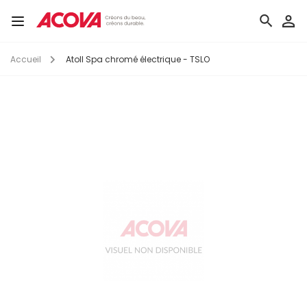
Aller
au
Toggle
contenu
navigation
principal
Accueil
Atoll Spa chromé électrique - TSLO