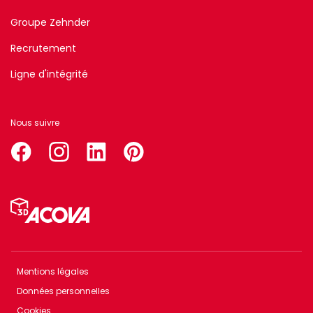
Groupe Zehnder
Recrutement
Ligne d'intégrité
Nous suivre
facebook
instagram
linkedin
pinterest
Menu
Pied
de
page
Mentions légales
Menu
Données personnelles
Footer
Cookies