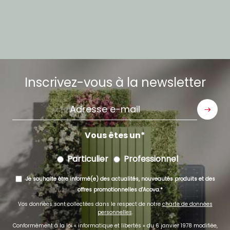
Inscrivez-vous à la newsletter
Adresse
e-
mail
Vous êtes un
Particulier
Professionnel
Je souhaite être informé(e) des actualités, nouveautés produits et des
offres promotionnelles d'Acova.
Vos données sont collectées dans le respect de notre
charte de données
personnelles
.
Conformément à la loi « informatique et libertés » du 6 janvier 1978 modifiée,