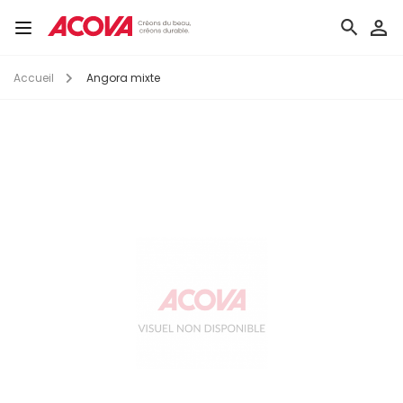
Aller
au
Toggle
contenu
navigation
principal
Accueil
Angora mixte