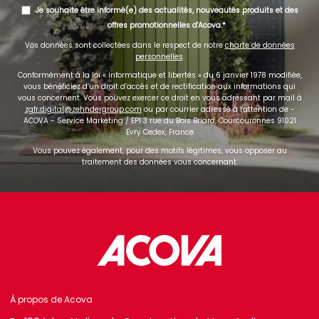
Je souhaite être informé(e) des actualités, nouveautés produits et des
offres promotionnelles d'Acova.
Vos données sont collectées dans le respect de notre
charte de données
personnelles
.
Conformément à la loi « informatique et libertés » du 6 janvier 1978 modifiée,
vous bénéficiez d’un droit d’accès et de rectification aux informations qui
vous concernent. Vous pouvez exercer ce droit en vous adressant par mail à
zgfr.digital@zehndergroup.com
ou par courrier adressé à l'attention de -
ACOVA - Service Marketing / EPI 3 rue du Bois Briard, Courcouronnes 91021
Evry Cedex, France
Vous pouvez également, pour des motifs légitimes, vous opposer au
traitement des données vous concernant.
À propos de Acova