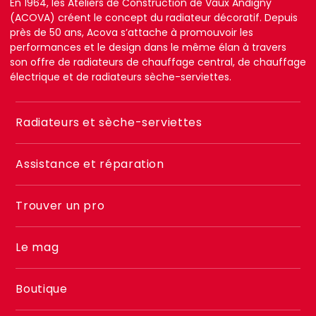
En 1964, les Ateliers de Construction de Vaux Andigny
(ACOVA) créent le concept du radiateur décoratif. Depuis
près de 50 ans, Acova s’attache à promouvoir les
performances et le design dans le même élan à travers
son offre de radiateurs de chauffage central, de chauffage
électrique et de radiateurs sèche-serviettes.
Menu
Radiateurs et sèche-serviettes
footer
2
Assistance et réparation
Trouver un pro
Le mag
Boutique