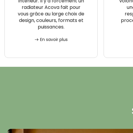
intérieur. Il y a forcément un
volon
radiateur Acova fait pour
un
vous grâce au large choix de
res
design, couleurs, formats et
proce
puissances.
En savoir plus