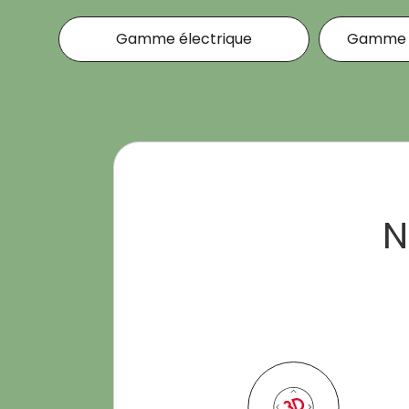
Gamme électrique
Gamme c
N