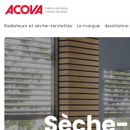
Aller
au
contenu
principal
Navigation
Radiateurs et sèche-serviettes
La marque
Assistance
principale
Sèche-