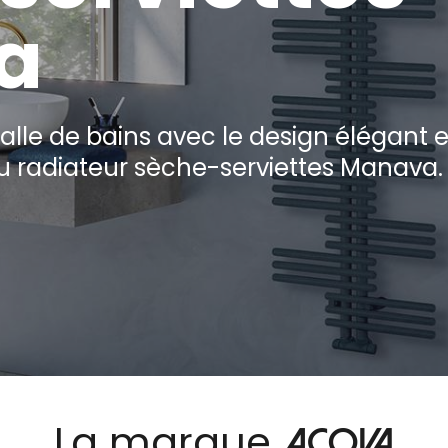
a
alle de bains avec le design élégant e
u radiateur sèche-serviettes Manava.
La marque
Acova